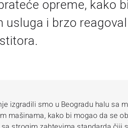
prateće opreme, kako b
h usluga i brzo reagoval
stitora.
je izgradili smo u Beogradu halu sa m
nim mašinama, kako bi mogao da se oba
 sa strogim zahtevima standarda čiji 