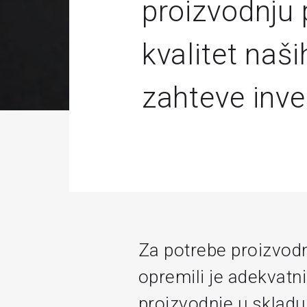
proizvodnju 
kvalitet naši
zahteve inve
Za potrebe proizvodn
opremili je adekvat
proizvodnje u skladu