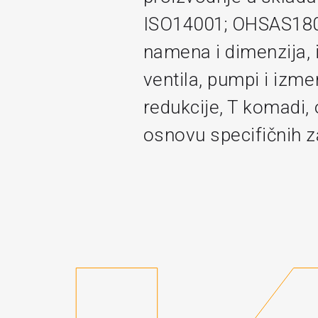
ISO14001; OHSAS1800
namena i dimenzija, 
ventila, pumpi i izm
redukcije, T komadi, 
osnovu specifičnih z