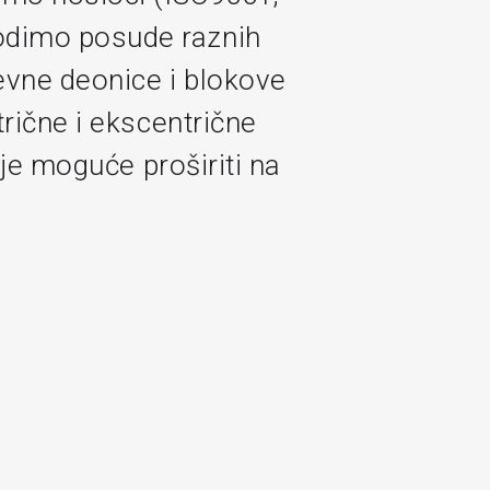
odimo posude raznih
evne deonice i blokove
rične i ekscentrične
 je moguće proširiti na