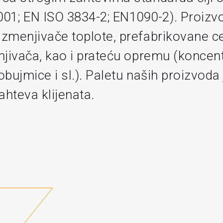
1; EN ISO 3834-2; EN1090-2). Proizv
izmenjivače toplote, prefabrikovane c
enjivača, kao i prateću opremu (koncent
obujmice i sl.). Paletu naših proizvoda
ahteva klijenata.