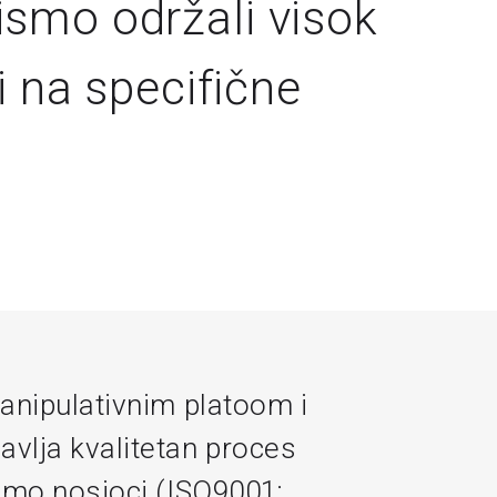
ismo održali visok
i na specifične
anipulativnim platoom i
vlja kvalitetan proces
smo nosioci (ISO9001;