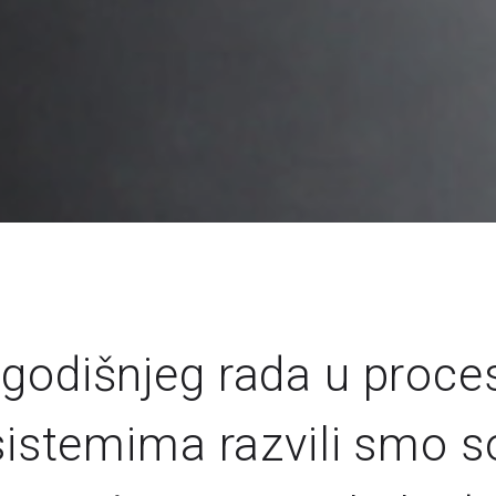
dišnjeg rada u procesno
sistemima razvili smo 