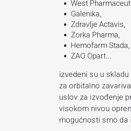
West Pharmaceutic
Galenika,
Zdravlje Actavis,
Zorka Pharma,
Hemofarm Stada,
ZAO Opart...
izvedeni su u skladu 
za orbitalno zavariv
uslov za izvođenje pr
visokom nivou oprem
mogućnosti smo da is