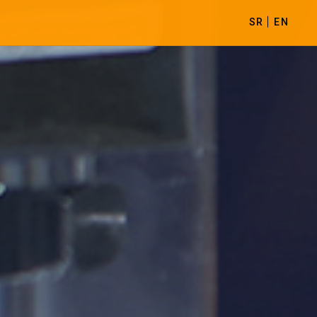
SR
EN