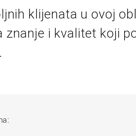
jnih klijenata u ovoj obl
 znanje i kvalitet koji 
.
ma: