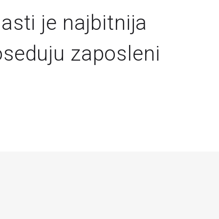
asti je najbitnija
poseduju zaposleni