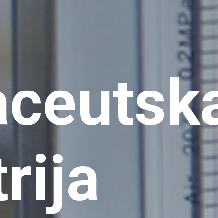
ceutsk
rija