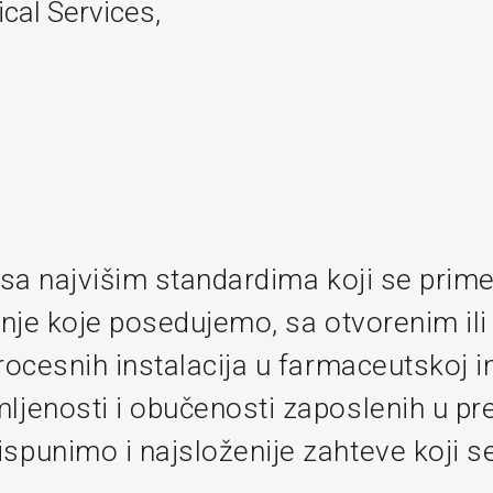
al Services,
sa najvišim standardima koji se primen
anje koje posedujemo, sa otvorenim il
ocesnih instalacija u farmaceutskoj ind
ljenosti i obučenosti zaposlenih u pr
punimo i najsloženije zahteve koji se