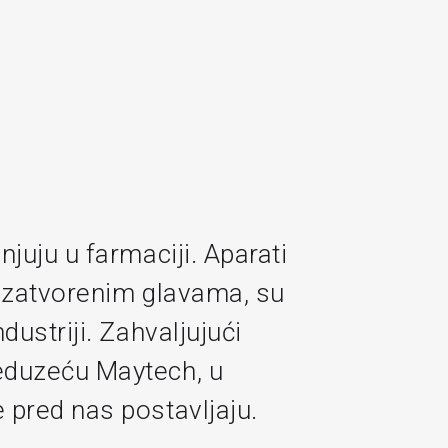
juju u farmaciji. Aparati
i zatvorenim glavama, su
ustriji. Zahvaljujući
eduzeću Maytech, u
 pred nas postavljaju.